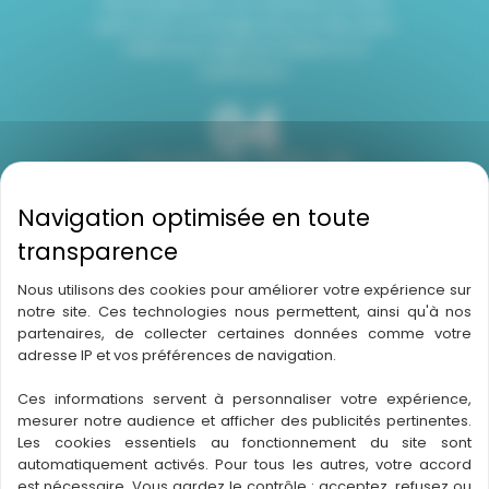
Nous préparons vos cheveux et votre
peau avec un lavage doux et des soins
ciblés pour apporter brillance et
hydratation.
04
Coupe et taille de
précision
Nos experts exécutent votre coupe et
sculptent votre barbe sur mesure en
appliquant des techniques artisanales
Nous utilisons des cookies pour améliorer votre expérience sur
notre site. Ces technologies nous permettent, ainsi qu'à nos
rigoureuses.
partenaires, de collecter certaines données comme votre
adresse IP et vos préférences de navigation.
Ces informations servent à personnaliser votre expérience,
mesurer notre audience et afficher des publicités pertinentes.
Les cookies essentiels au fonctionnement du site sont
Ce que disent nos clients
automatiquement activés. Pour tous les autres, votre accord
est nécessaire. Vous gardez le contrôle : acceptez, refusez ou