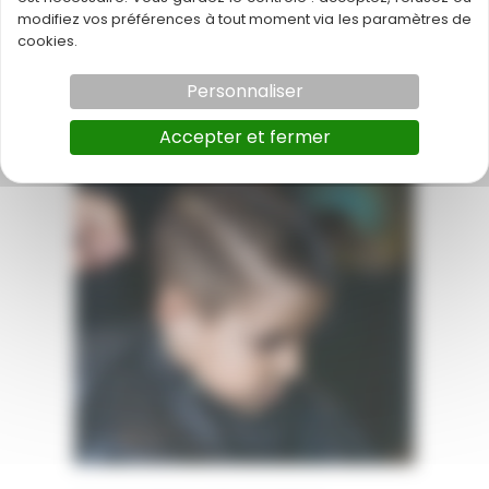
modifiez vos préférences à tout moment via les paramètres de
cookies.
Personnaliser
Nos derniers articles
Accepter et fermer