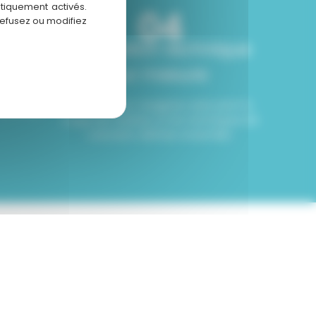
atiquement activés.
04
refusez ou modifiez
iblé
Réalisation technique
sur mesure
 avec un
ourrissant
Nos coiffeurs-visagistes exécutent la
ur éclat.
coupe de créateur et les techniques de
coloration définies ensemble.