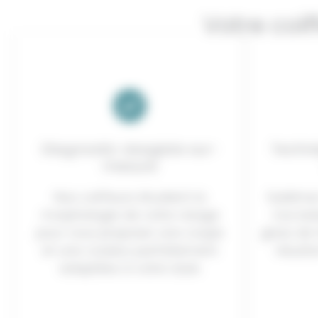
Votre coi
Diagnostic visagiste sur-
Techni
mesure
Nos coiffeurs étudient la
Sublime
morphologie de votre visage
nos bal
pour vous proposer une coupe
gloss de 
et une couleur parfaitement
résulta
adaptées à votre style.