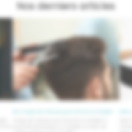
Nos derniers articles
Nos coupes de cheveux pour homme à Canéjan
Salon
éjan
Coupe de cheveux pour homme à Canéjan A
Salon
me les
proximité de Bordeaux, à Canejan, le salon de
L’envi