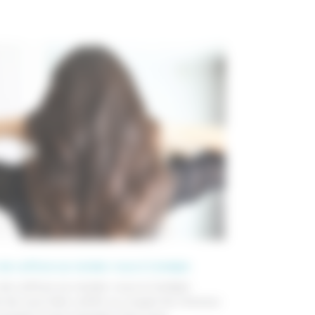
 de coiffure sur rendez-vous à Canéjan
 de coiffure sur rendez-vous à Canéjan
e de vous faire coiffer ou couper les cheveux