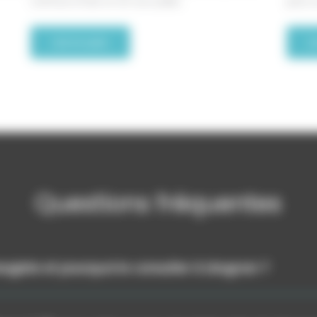
coiffure D’hair et d’ô accueille,
peut 
Lire la suite
L
Questions fréquentes
sagiste et pourquoi le consulter à Léognan ?