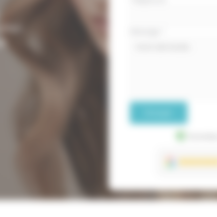
offert
Message
*
ie
Envoyer
Données