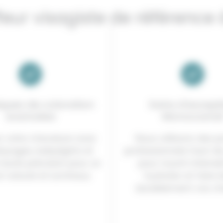
ffeur visagiste de référence
ques de coloration
Soins d’except
avancées
Moroccanoi
z votre chevelure avec
Nous utilisons des p
ayages, babylights et
professionnels haut 
haute précision pour un
pour nourrir intens
t naturel et lumineux.
hydrater et faire br
durablement vos ch