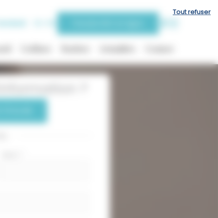
Tout refuser
endredi
9h-19h
Prendre RDV en ligne
eil
Coiffure
Barbier
Actualités
Contact
nformation ?
 75 54 85
ou
Nom
*