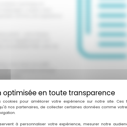
 combiner technique et
ch balayage), coupes, soins
st pensée comme une expérience
Moroccanoil — une marque
et forme régulièrement son
e. Accessibilité PMR, carte de
r, vous serez accueillis
5 54 85 — un premier échange
er ensemble.
s cookies pour améliorer votre expérience sur notre site. Ces
 qu'à nos partenaires, de collecter certaines données comme votre
vigation.
servent à personnaliser votre expérience, mesurer notre audien