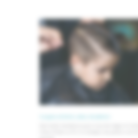
Coupes enfants, ados, étudiants :
Des looks tendance pour tous les âges à Can
Chez D’Hair & D’Ô, à Canéjan, les petits com