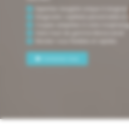
Expertise visagiste unique à Léognan
Diagnostic capillaire personnalisé et 
Coupes adaptées à votre morpholog
Soins haut de gamme Moroccanoil
Rendez-vous flexibles et rapides
Contactez-nous