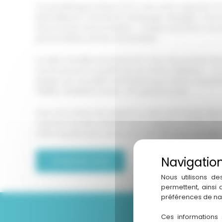
Ce qui distingue D’Hair & D’Ô, c’est cette capacité à
bienveillance. Colorations (balayage, babylight, fren
Moroccanoil, service barbier… chaque prestation e
personnalisée, jamais standardisée.
Le salon travaille exclusivement avec des produits 
reconnue pour la qualité de ses actifs capillaires — 
équipe aux nouvelles techniques pour rester à la point
fidélité, flexibilité horaire : on a pensé à tout.
Que vous veniez de Léognan ou des communes alentou
comme il se doit. N’hésitez pas à appeler le 05 56 7
suffit souvent pour savoir si on est faits pour travaill
Contactez-nous
Nous utilisons de
permettent, ainsi
préférences de na
Ces informations 