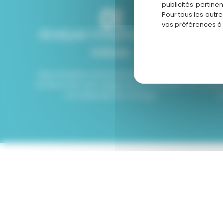
publicités pertine
01
Pour tous les autr
vos préférences à
Analyse morphologique
Cons
initiale
Nous étudions attentivement les traits et
Notre exp
la forme de votre visage tout en écoutant
de coupes
vos habitudes de coiffage.
e