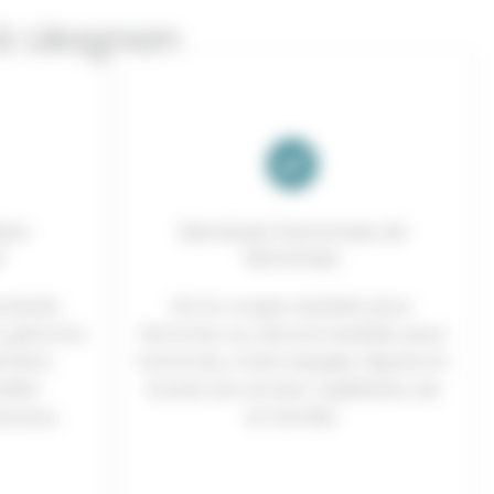
 à Léognan
ion
Services hommes et
l
femmes
roduits
De la coupe stylisée pour
de gamme
femmes au service barbier pour
ément,
hommes, notre équipe répond à
iller
toutes les envies capillaires de
eveux.
la famille.