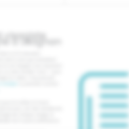
d visagiste
yle à Léognan
Hair & D’Ô intervient
s de la zone qui souhaitent
ne et son équipe vous reçoivent
ec ou sans rendez-vous — pour
sage en valeur. Vous pouvez
à Canéjan
ou prendre contact
on pour le métier et d’une
ie écoute. Loin des tendances
logie de chaque visage, la
ails font toute la différence.