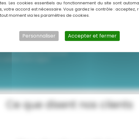
Notre approche beauté
ntes. Les cookies essentiels au fonctionnement du site sont autom
02
03
es, votre accord est nécessaire. Vous gardez le contrôle : acceptez, 
 tout moment via les paramètres de cookies.
eil personnalisé
Soin capillaire c
visagisme
Nous préparons vos cheveux
Personnaliser
Accepter et fermer
shampoing adapté et un soin n
ert vous propose des harmonies
haut de gamme pour révéler le
 et de couleurs pour structurer
t sublimer votre regard.
Ce que disent nos clients