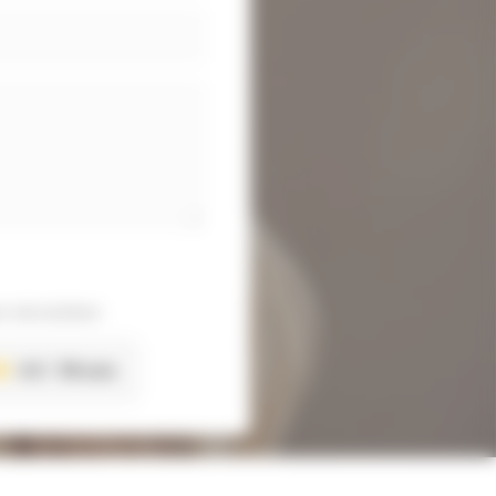
 sécurisées
4.8
118 avis