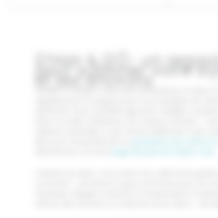
D’Hair & D’Ô : un regar
pour sublimer votre st
et ses environs
Installé à Canéjan, à deux pas de Bordeaux, le salon D’
régulièrement à Léognan pour accompagner les client
bénéficier d’une véritable approche visagiste. Sandri
dans un cadre chaleureux, du mardi au samedi — av
explorer ensemble ce qui mettra réellement votre vi
découvrir l’ensemble de nos
prestations de coiffure 
directement via notre
page de prise de rendez-vous
.
L’histoire du salon, c’est avant tout celle d’une passi
conviction : une bonne coupe commence par une vra
imposées, l’équipe s’attache à comprendre la morpho
texture des cheveux, le mode de vie du client… Ces dét