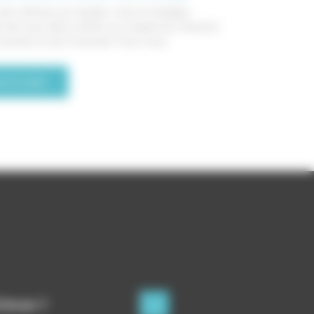
 de coiffure sur rendez-vous à Canéjan
e de vous faire coiffer ou couper les cheveux
survenir à tout moment. Pour vous
ire la suite
’Ornon ?