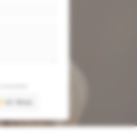
 sécurisées
4.8
118 avis