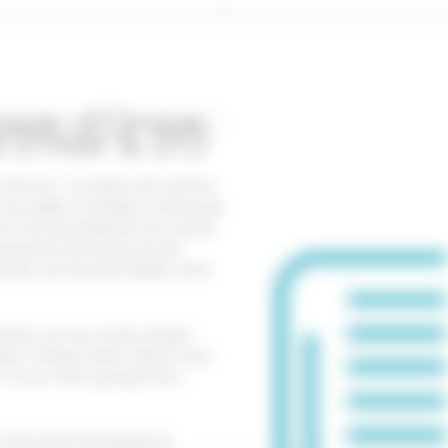
nave-d’Ornon :
e D’Hair & D’Ô
d’Ornon ? Le [salon de coiffure
s accueille à Canéjan, à deux pas
r tous les habitants du sud de
proposent bien plus qu’une
its, votre personnalité, votre
tation sur une chose simple :
aite. Chaque client repart avec
Et ça, c’est le propre d’un
 rare entre technicité et