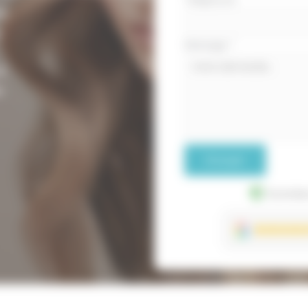
sé
n
Message
*
l
e
Envoyer
Données