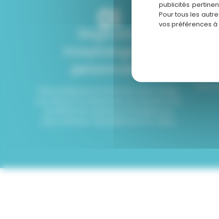
publicités pertine
01
Pour tous les autr
vos préférences à
Diagnostic
Con
morphologique
Nous discu
style et 
personnalisé
une coi
harmon
Nous analysons la forme de votre visage,
vos traits et la texture de vos cheveux afin
de définir les volumes et les lignes qui
vous mettront naturellement en valeur.