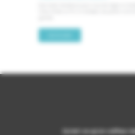
Des looks tendance pour tous les âges à Can
Chez D’Hair & D’Ô, à Canéjan, les petits com
grands
Lire la suite
Qu’est-ce qu’un coiffeur vi