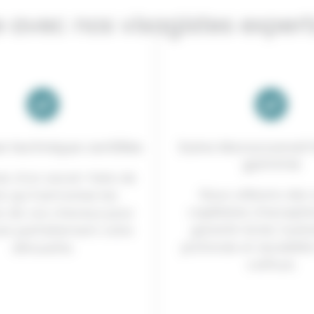
 avec nos visagistes exper
e technique certifiée
Soins Moroccanoil 
gamme
ez d’un savoir-faire de
Nous utilisons des 
e qui harmonise les
capillaires d’excepti
 de vos cheveux pour
garantir éclat, hydr
rer parfaitement votre
profonde et durabilité
silhouette.
coiffure.