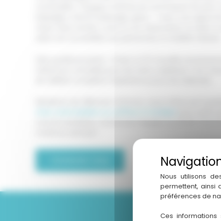
convivialité. L’équipe maîtrise les techniques les plu
babylight, french balayage, gloss — avec une approc
visite. Sans rendez-vous ou sur réservation, le salon s
salon est accessible aux personnes à mobilité réduite
Side qualité produits : D’Hair & D’Ô travaille exclusi
référence mondiale pour les soins capillaires. Vos ch
de fidélité complète l’expérience pour les habitués.
Résidents de Villenave-d’Ornon, vous n’êtes qu’à qu
chez votre barbier ou coiffeur à Canéjan
pour enfin 
vous le souhaitez. Contactez l’équipe au 05 56 75 54 
mardi au samedi !
Contactez-nous
Nous utilisons de
permettent, ainsi
préférences de na
Ces informations 