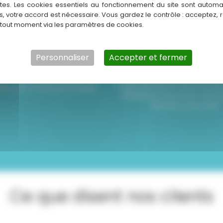
Notre approche beauté
ntes. Les cookies essentiels au fonctionnement du site sont autom
02
03
es, votre accord est nécessaire. Vous gardez le contrôle : acceptez, 
 tout moment via les paramètres de cookies.
seil et échange
Réalisation de
création
tons de vos habitudes, de votre
Personnaliser
Accepter et fermer
de vos attentes pour concevoir
Nos experts exécutent avec pr
ffure sur mesure, en parfaite
coupe, la mise en forme ou la 
ie avec votre personnalité.
idéale pour structurer votre 
illuminer votre teint.
Ce que disent nos clients