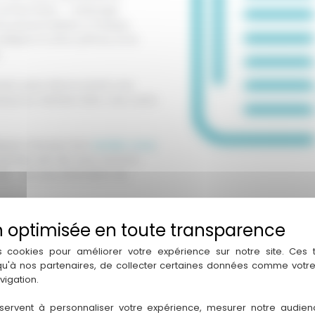
s recherchées — balayage,
he personnalisée à chaque
’adapte à votre rythme, et le
.
vement avec Moroccanoil, une
eveux le méritent bien. Une carte
elques minutes d’un
rendez-vous
prendre soin de vous comme
85 — ils vous attendent du
s cookies pour améliorer votre expérience sur notre site. Ces
 qu'à nos partenaires, de collecter certaines données comme votre
vigation.
servent à personnaliser votre expérience, mesurer notre audien