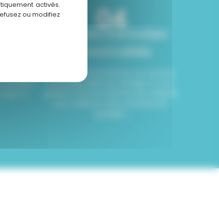
atiquement activés.
04
refusez ou modifiez
 la
Conseils d’entretien
personnalisés
écision la
Nous vous transmettons nos astuces
coloration
professionnelles de coiffage et vous
visage et
guidons vers les rituels de soin adaptés
pour sublimer votre chevelure au
quotidien.