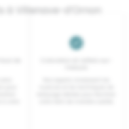
ts à Villenave-d’Ornon
haut de
Coloration et reflets sur-
mesure
soins
Nos experts choisissent les
on pour
nuances et les techniques de
atation
balayage idéales pour illuminer
 à votre
votre teint de manière subtile.