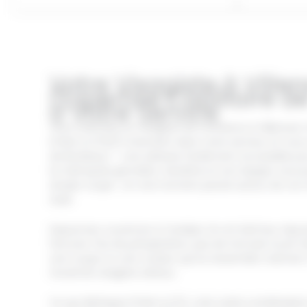
Votre Visagiste à Ville
l’Expertise Capillaire d
à Votre Service
Vous cherchez un visagiste de confiance à Villenave-
D’Hair & D’Ô](/) intervient dans votre secteur et vou
de Bordeaux — une adresse facilement accessible pou
la métropole girondine. Sandrine et son équipe vous 
simple coupe : un vrai moment pensé autour de vos tra
style.
Depuis leur ouverture à Canéjan, ils ont bâti leur répu
l’écoute. Pas de précipitation, pas de formule toute f
une coupe ou une couleur qui lui ressemble vraiment. 
travail de visagiste sérieux.
Ce qui distingue D’Hair & D’Ô, c’est cette combinaison