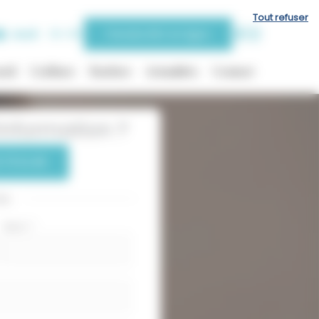
Tout refuser
Jeudi
9h-19h
Prendre RDV en ligne
eil
Coiffure
Barbier
Actualités
Contact
nformation ?
 75 54 85
ou
Nom
*