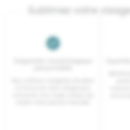
Sublimez votre visage
Diagnostic morphologique
Expertis
personnalisé
Bénéfici
Nos coiffeurs visagistes étudient
point
la forme de votre visage pour
volumes
concevoir une coupe unique qui
structu
révèle votre beauté naturelle.