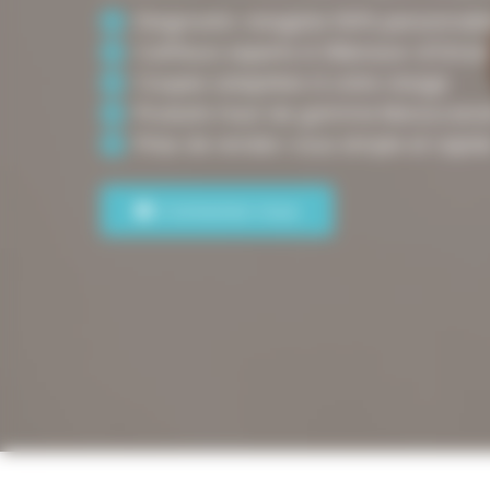
Diagnostic visagiste 100% personnali
Coiffeurs experts à Villenave-d’Orno
Coupes adaptées à votre visage
Produits haut de gamme Moroccanoi
Prise de rendez-vous simple et rapid
Contactez-nous