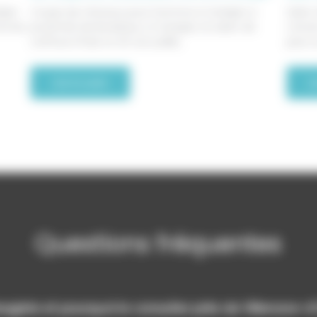
éjan
Coupe de cheveux pour homme à Canéjan A
Salon
me les
proximité de Bordeaux, à Canejan, le salon de
L’envi
coiffure D’hair et d’ô accueille,
peut 
Lire la suite
L
Questions fréquentes
sagiste et pourquoi le consulter près de Villenave-d